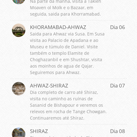
Na parte da manhã, visita a Takieh
Moaven ol Molk e o Bazaar, em
seguida, saida para Khorramabad.
KHORAMABAD-AHWAZ
Dia 06
Saida para Ahwaz via Susa. Em Susa
visita ao Palacio de Apadana e ao
Museu e túmulo de Daniel. Visite
também o templo Elamite de
Choghazanbil e em Shushtar, visita
aos moinhos de agua de Qajar.
Seguiremos para Ahwaz.
AHWAZ-SHIRAZ
Dia 07
Dia completo de carro até Shiraz,
visita no caminho as ruínas de
Sasanid de Bishapour e veremos os
relevos em rocha de Tange Chowgan.
Continuaremos até Shiraz.
SHIRAZ
Dia 08