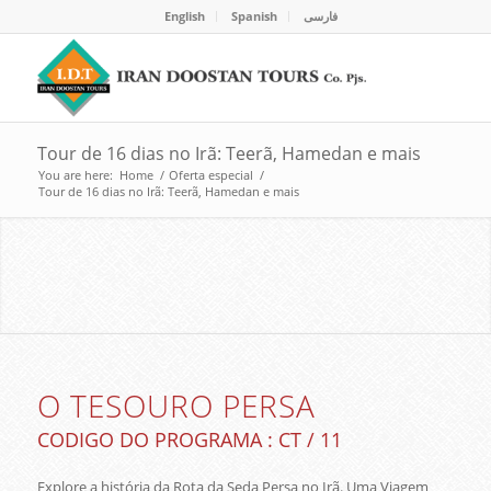
English
Spanish
فارسی
Tour de 16 dias no Irã: Teerã, Hamedan e mais
You are here:
Home
/
Oferta especial
/
Tour de 16 dias no Irã: Teerã, Hamedan e mais
A EXTRAORDINÁRIA BELEZA DA
PÉRSIA
EXCURSÕES AO IRÃ
O TESOURO PERSA
CODIGO DO PROGRAMA : CT / 11
Explore a história da Rota da Seda Persa no Irã. Uma Viagem