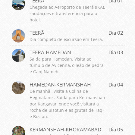
TEERÃ
Dia 01
Chegada ao Aeroporto de Teerã (IKA),
saudações e transferência para o
hotel.
TEERÃ
Dia 02
Dia completo de excursão em Teerã.
TEERÃ-HAMEDAN
Dia 03
Saida para Hamedan. Visita ao
túmulo de Avicenna, o leão de pedra
e Ganj Nameh.
HAMEDAN-KERMANSHAH
Dia 04
De manhã , visita a Colina de
Hegmatane . Saida para Kermanshah
por Kangavar, onde você visitará a
rocha de Bisotun e as grutas de Taq-
e Bostan.
KERMANSHAH-KHORAMABAD
Dia 05