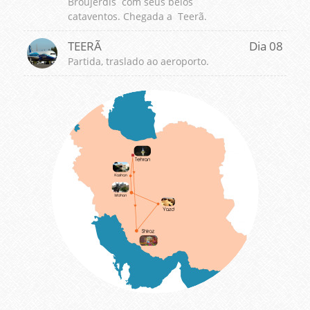
Broujerdis com seus belos
cataventos. Chegada a Teerã.
TEERÃ
Dia 08
Partida, traslado ao aeroporto.