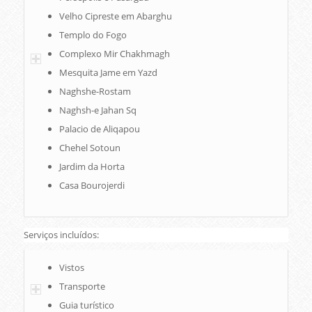
Velho Cipreste em Abarghu
Templo do Fogo
Complexo Mir Chakhmagh
Mesquita Jame em Yazd
Naghshe-Rostam
Naghsh-e Jahan Sq
Palacio de Aliqapou
Chehel Sotoun
Jardim da Horta
Casa Bourojerdi
Serviços incluídos:
Vistos
Transporte
Guia turístico