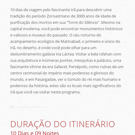
10 dias de viagem pelo fascinante Irã para descobrir uma
tradição do período Zoroastriano de 3000 anos de idade de
purificação dos mortos em sua “Torre do Silêncio” .Mesmo na
capital moderna, você pode encontrar monumentos históricos
e valiosos e museus do passado. O céu noturno do
acampamento ecológico de Matinabad, o primeiro e único do
Irã, no deserto, é onde você pode olhar para um
deslumbramento galáxia Via Láctea. Visitar a bela Isfahan com
sua arquitetura e inúmeras pontes, mesquitas e palácios, uma
fascinante vitrine da era Safavid. Persépolis, como ruínas de um
centro cerimonial do império mais poderoso e glorioso do
mundo, e em Pasargadae, ver o túmulo do rei mais humano e
poderoso da história, estes são os locais mais significativos do
Irã que você vai visitar neste programa.
DURAÇÃO DO ITINERÁRIO
10 Dias e 09 Noites