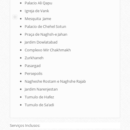
Palacio Ali Qapu
Igreja de Vank
Mesquita Jame
Palacio de Chehel Sotun
Praça de Naghsh-e Jahan
Jardim Dowlatabad
Complexo Mir Chakhmakh
Zurkhaneh
Pasargad
Persepolis
Nagheshe Rostam e Naghshe Rajab
Jardim Narenjestan
Tumulo de Hafez
Tumulo de Sa’adi
Serviços Inclusos: