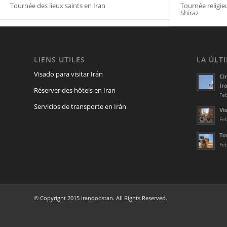
Tournée des lieux saints en Iran
Tournée religie
Shiraz
LIENS UTILES
LA ÚLTI
Visado para visitar Irán
Ci
Ira
Réserver des hôtels en Iran
Feb
Servicios de transporte en Irán
Vi
Feb
To
Feb
© Copyright 2015 Irandoostan. All Rights Reserved.