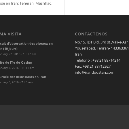
use en Iran: Téhéran, Mashhad,
MA VISITA
CONTÁCTENOS
No.15, IDT Bld.,3rd st.,Vali-e-Asr
rcuit d’observation des oiseaux en
Yousefabad. Tehran- 1433633611
n (10 jours)
Irán,
ruary 22, 2016 - 10:17 am
Teléfono : +98 21 88714214
site de l’île de Qeshm
Fax: +98 21 88712927
ruary 8, 2016 - 11:11 am
info@irandoostan.com
urnée des lieux saints en Iran
ruary 3, 2016 - 7:43 am