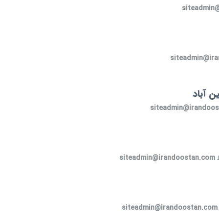
siteadmin
siteadmin@ir
ن آباد
siteadmin@irandoo
siteadmin@irandoostan.com
siteadmin@irandoostan.com