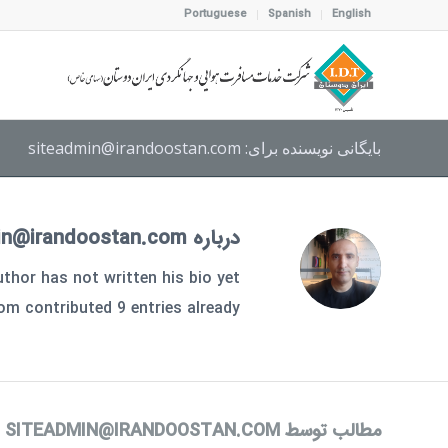
Portuguese
Spanish
English
بایگانی نویسنده برای: siteadmin@irandoostan.com
درباره
in@irandoostan.com
thor has not written his bio yet.
com
contributed 9 entries already.
مطالب توسط SITEADMIN@IRANDOOSTAN.COM