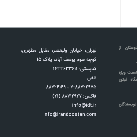
وستان از
تھران، خيابان وليعصر، مقابل مطھری،
کوچه سوم يوسف آباد، پلاک ۱۵
کدپستی: ۱۴۳۳۶۳۳۶۱۱
شست ویژه
تلفن :
گاه فیتور
۷-۸۸۷۲۲۹۷۵ ، ۸۸۷۲۴۱۶۹
فاکس: ۸۸۷۱۲۹۲۷ (۲۱)
یسندگان
info@idt.ir
info@irandoostan.com