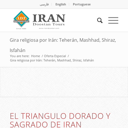
فارسی
English
Portuguese
Gira religiosa por Irán: Teherán, Mashhad, Shiraz,
Isfahán
You are here:
Home
/
Oferta Especial
/
Gira religiosa por Irán: Teherán, Mashhad, Shiraz, Isfahán
UNA JORNADA POR LOS BELLOS
DOMOS PERSAS
EXCURSIONES A IRAN
EL TRIANGULO DORADO Y
SAGRADO DE IRAN