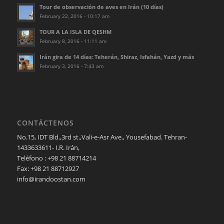
Tour de observación de aves en Irán (10 días)
February 22, 2016 - 10:17 am
TOUR A LA ISLA DE QESHM
February 8, 2016 - 11:11 am
Irán gira de 14 días: Teherán, Shiraz, Isfahán, Yazd y más
February 3, 2016 - 7:43 am
CONTÁCTENOS
No.15, IDT Bld.,3rd st.,Vali-e-Asr Ave., Yousefabad. Tehran-
1433633611- I.R. Irán,
Teléfono : +98 21 88714214
Fax: +98 21 88712927
info@irandoostan.com