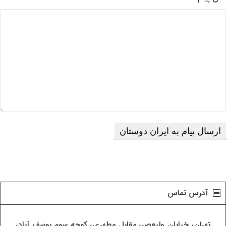
آدرس تماس
تھران، خيابان وليعصر، مقابل مطھری، کوچه سوم يوسف آباد،