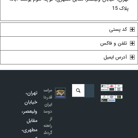
پلاک 15
کد پستی
تلفن و فاکس
آدرس ایمیل
مراسم
تھران،
قدردانی
خيابان
ایران
وليعصر،
دوستان
از
مقابل
راهنمایان
مطھری،
گردشگری